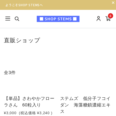
ようこそSHOP STEMSへ
0
直販ショップ
全3件
NEW
NEW
【単品】さわやかフロー
ステムズ 低分子フコイ
ラさん 60粒入り
ダン 海藻糖鎖濃縮エキ
ス
¥3,000
(税込価格
¥3,240
)